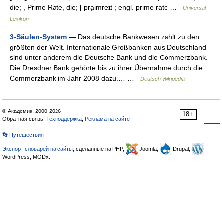
die; , Prime Rate, die; [ pra̮imreɪt ; engl. prime rate …
Universal-
Lexikon
3-Säulen-System
— Das deutsche Bankwesen zählt zu den
größten der Welt. Internationale Großbanken aus Deutschland
sind unter anderem die Deutsche Bank und die Commerzbank.
Die Dresdner Bank gehörte bis zu ihrer Übernahme durch die
Commerzbank im Jahr 2008 dazu.… …
Deutsch Wikipedia
© Академик, 2000-2026
18+
Обратная связь:
Техподдержка
,
Реклама на сайте
👣 Путешествия
Экспорт словарей на сайты
, сделанные на PHP,
Joomla,
Drupal,
WordPress, MODx.