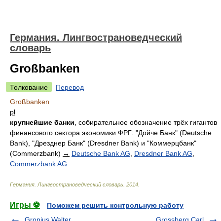
Германия. Лингвострановедческий
словарь
Großbanken
Толкование
Перевод
Großbanken
pl
крупнейшие банки
, собирательное обозначение трёх гигантов
финансового сектора экономики ФРГ: "Дойче Банк" (Deutsche
Bank), "Дрезднер Банк" (Dresdner Bank) и "Коммерцбанк"
(Commerzbank)
→
Deutsche Bank AG
,
Dresdner Bank AG
,
Commerzbank AG
Германия. Лингвострановедческий словарь
.
2014
.
Игры ⚽
Поможем решить контрольную работу
Gropius Walter
Grossberg Carl