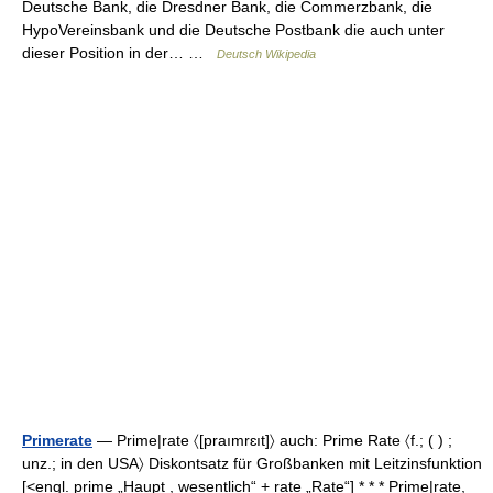
Deutsche Bank, die Dresdner Bank, die Commerzbank, die
HypoVereinsbank und die Deutsche Postbank die auch unter
dieser Position in der… …
Deutsch Wikipedia
Primerate
— Prime|rate 〈[praımrɛıt]〉 auch: Prime Rate 〈f.; ( ) ;
unz.; in den USA〉 Diskontsatz für Großbanken mit Leitzinsfunktion
[<engl. prime „Haupt , wesentlich“ + rate „Rate“] * * * Prime|rate,